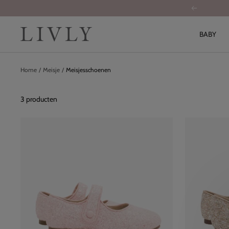
Overslaan
Vorige
naar
inhoud
LIVLY
BABY
Home
Meisje
Meisjesschoenen
3 producten