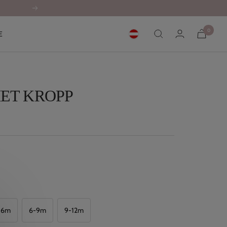
Neste
0
E
ET KROPP
-6m
6-9m
9-12m