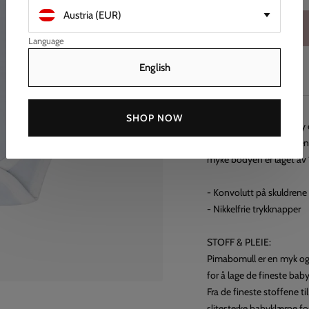
Language
English
BESKRIVELSE
SHOP NOW
Vår klassiske LIVLY body 
mansjett som gjør at den 
myke bodyen er laget av
- Konvolutt på skuldrene
- Nikkelfrie trykknapper
STOFF & PLEIE:
Pimabomull er en myk og 
for å lage de fineste bab
Fra de fineste stoffene t
slitesterke babyklærne fo