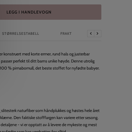
LEGG I HANDLEVOGN
STØRRELSESTABELL
FRAKT
Forrige
Neste
er konstruert med korte ermer, rund hals og justerbar
passer perfekt til ditt barns unike høyde. Denne utrolig
 100 % pimabomull, det beste stoffet for nyfødte babyer.
slitesterk naturfiber som håndplukkes og høstes hele året
yklærne. Den faktiske stofffargen kan variere etter sesong.
il detaljene - vi er opptatt av å levere de mykeste og mest
r nyfødte som kan verdsettes for alltid.