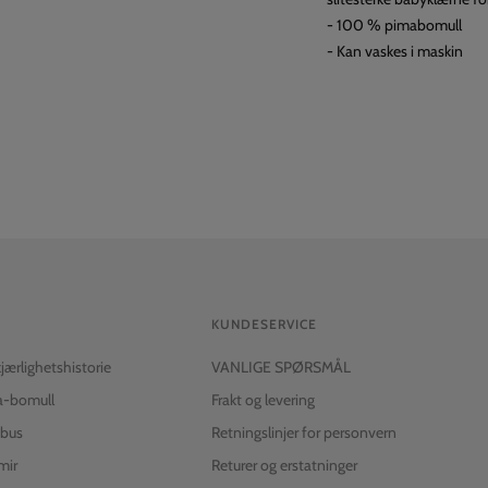
- 100 % pimabomull
- Kan vaskes i maskin
KUNDESERVICE
kjærlighetshistorie
VANLIGE SPØRSMÅL
a-bomull
Frakt og levering
bus
Retningslinjer for personvern
mir
Returer og erstatninger