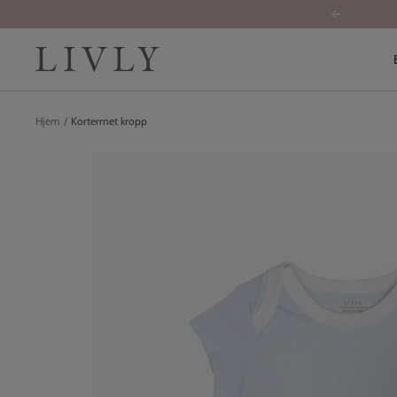
Hopp
Forrige
over
LIVLY
Hjem
Kortermet kropp