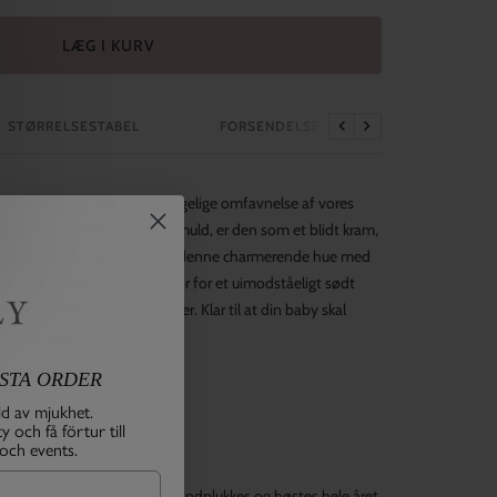
LÆG I KURV
STØRRELSESTABEL
FORSENDELSE
Tidligere
Næste
 dyrebare hoved ind i den hyggelige omfavnelse af vores
avet med strækbar Pima-bomuld, er den som et blidt kram,
 og nuttet pasform. Kombiner denne charmerende hue med
er et af vores LIVLY-tilbehør for et uimodståeligt sødt
åde legeaftaler og hyggestunder. Klar til at din baby skal
tede i verden?
RSTA ORDER
ld av mjukhet.
 och få förtur till
 och events.
 slidstærk naturfiber, der håndplukkes og høstes hele året