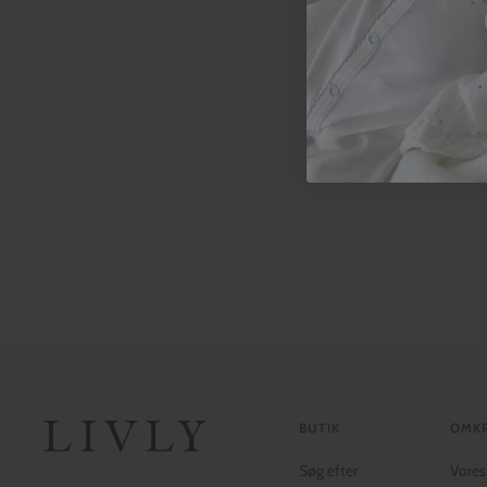
BUTIK
OMKR
Søg efter
Vores