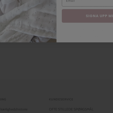
rundt for at skabe det fi
af sæsonen. Fra de fineste 
SIGNA UPP M
levere det blødeste og m
evigt.
• 100% pimabomuld
• Kan maskinvaskes
ING
KUNDESERVICE
 kærlighedshistorie
OFTE STILLEDE SPØRGSMÅL