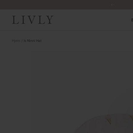
Spring
Tidligere
til
indhold
LIVLY
Hjem
Is Ninni Hat